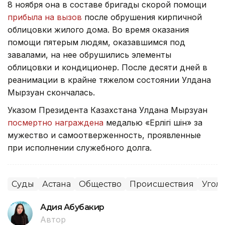
8 ноября она в составе бригады скорой помощи
прибыла на вызов
после обрушения кирпичной
облицовки жилого дома. Во время оказания
помощи пятерым людям, оказавшимся под
завалами, на нее обрушились элементы
облицовки и кондиционер. После десяти дней в
реанимации в крайне тяжелом состоянии Улдана
Мырзуан скончалась.
Указом Президента Казахстана Улдана Мырзуан
посмертно награждена
медалью «Ерлігі үшін» за
мужество и самоотверженность, проявленные
при исполнении служебного долга.
Суды
Астана
Общество
Происшествия
Угол
Адия Абубакир
Автор