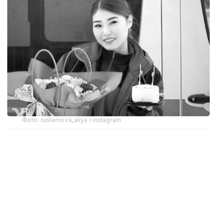
Фото: rustemova_aliya / instagram
Об этом сообщили в ведомстве в ответ на запрос
корреспондента Kazinform.
— Досудебное расследование по факту
гибели гражданки Улданы Мырзуан
завершено, уголовное дело направлено в
суд, — говорится в ответе первого