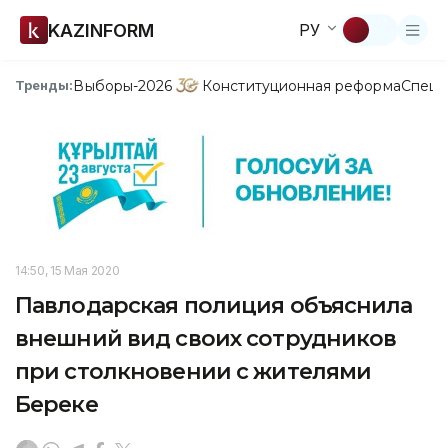
KAZINFORM
РУ
Выборы-2026
Конституционная реформа
Спецп
Тренды:
14:50, 15 Мая 2020
Павлодарская полиция объяснила
внешний вид своих сотрудников
при столкновении с жителями
Береке