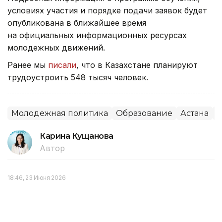
условиях участия и порядке подачи заявок будет
опубликована в ближайшее время
на официальных информационных ресурсах
молодежных движений.
Ранее мы
писали
, что в Казахстане планируют
трудоустроить 548 тысяч человек.
Молодежная политика
Образование
Астана
Д
Карина Кущанова
Автор
18:46, 23 Июня 2026
От Головкина до Сатпаева: кто из
спортсменов получал премию