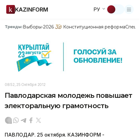
KAZINFORM
РУ
Выборы-2026
Конституционная реформа
Спецп
Тренды:
08:52, 25 Октября 2012
Павлодарская молодежь повышает
электоральную грамотность
ПАВЛОДАР. 25 октября. КАЗИНФОРМ -