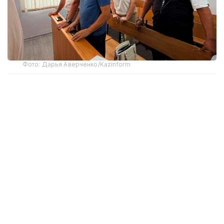
Фото: Дарья Аверченко/Kazinform
Трагедия произошла в декабре 2023 года, когда,
по предварительной причине, в здании
автосервиса в Костанае произошел хлопок
газовоздушной смеси. Из-под обломков
вытащили шесть человек, троих из них спасти не
удалось.
По версии обвинения, собственник автомобиля
Алексей Бурдинский допустил эксплуатацию
«Газели» с газобаллонным оборудованием,
не обеспечив обязательную проверку его
безопасности и оформление внесенных