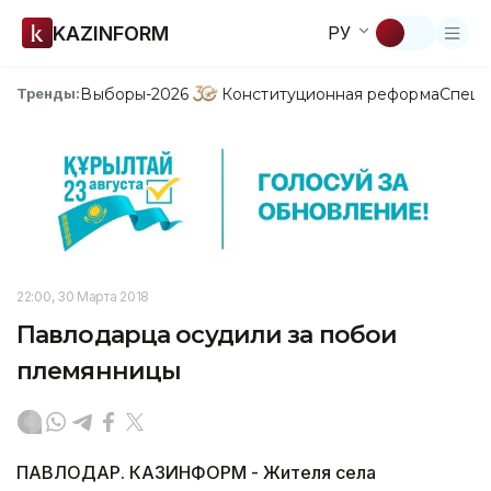
KAZINFORM
РУ
Выборы-2026
Конституционная реформа
Спецп
Тренды:
22:00, 30 Марта 2018
Павлодарца осудили за побои
племянницы
ПАВЛОДАР. КАЗИНФОРМ - Жителя села