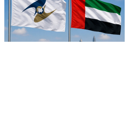
Коллаж: Kazinform
— В соответствии с положениями
Соглашения после обмена нотами,
подтверждающими завершение
необходимых процедур, для вступления
документа в силу предусмотрен срок в 60
дней. Таким образом, Соглашение вступит
в силу 6 октября 2026 года, — сообщил
министр по торговле ЕЭК Андрей Слепнев.
На сегодняшний день Объединенные Арабские