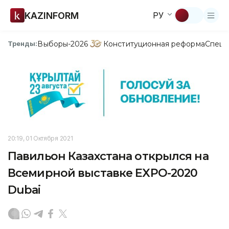
KAZINFORM
РУ
Выборы-2026
Конституционная реформа
Спецп
Тренды:
20:19, 01 Октября 2021
Павильон Казахстана открылся на
Всемирной выставке EXPO-2020
Dubai