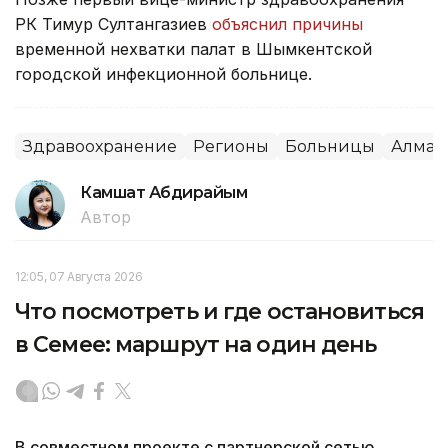
РК Тимур Султангазиев
объяснил причины
временной нехватки палат в Шымкентской
городской инфекционной больнице.
Здравоохранение
Регионы
Больницы
Алмат
Камшат Абдирайым
Автор
12:05, 07 Августа 2026
Что посмотреть и где остановиться
в Семее: маршрут на один день
В совместном проекте с партнерской сетью