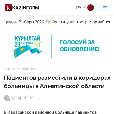
KAZINFORM
РУ
Выборы-2026
Конституционная реформа
Спецп
Тренды:
17:15, 24 Октября 2025
Пациентов разместили в коридорах
больницы в Алматинской области
В Карасайской районной больнице пациентов