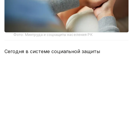
Фото: Минтруда и соцзащиты населения РК
Сегодня в системе социальной защиты
Казахстана работают около 12 тысяч социальных
работников. Из них 1 251 специалист трудится
в неправительственном секторе.
Более половины социальных работников —
55,5% — работают в сельской местности,
остальные 44,5% — в городах.
Большинство специалистов — 9 532 человека —
оказывают специальные социальные услуги
на дому. Еще 1 020 социальных работников
заняты в стационарных организациях, 998 —