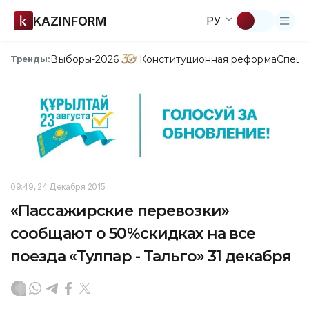
KAZINFORM
РУ
Выборы-2026
Конституционная реформа
Спецп
Тренды:
09:49, 24 Декабря 2015
«Пассажирские перевозки»
сообщают о 50%скидках на все
поезда «Тулпар - Тальго» 31 декабря