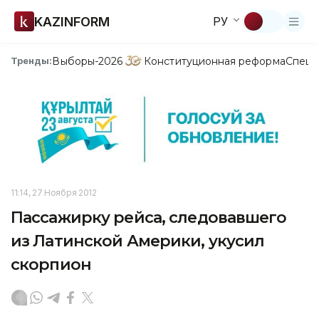
KAZINFORM
РУ
Выборы-2026
Конституционная реформа
Спецп
Тренды:
11:14, 27 Ноября 2012
Пассажирку рейса, следовавшего
из Латинской Америки, укусил
скорпион