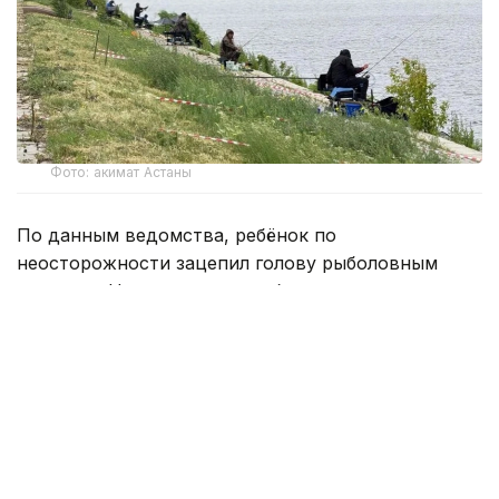
Фото: акимат Астаны
По данным ведомства, ребёнок по
неосторожности зацепил голову рыболовным
крючком. Находившиеся поблизости спасатели,
дежурившие на модульной капсуле, оперативно
оказали пострадавшему первую помощь до
прибытия бригады скорой медицинской помощи.