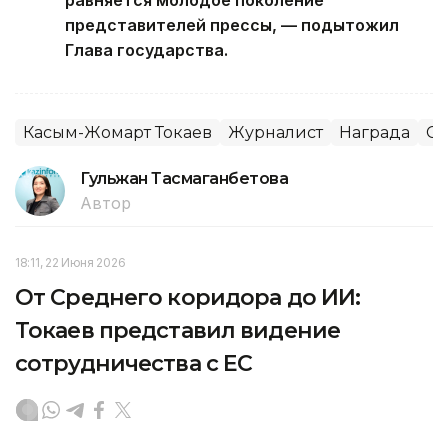
представителей прессы, — подытожил
Глава государства.
Касым-Жомарт Токаев
Журналист
Награда
С
Гульжан Тасмаганбетова
Автор
18:11, 22 Июня 2026
От Среднего коридора до ИИ:
Токаев представил видение
сотрудничества с ЕС