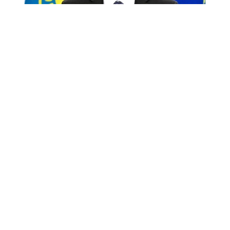
Снимок экрана
«Спустя десятилетие после подписания в 2015
году Соглашения о расширенном партнерстве
и сотрудничестве (СРПС) Европейский союз
сегодня является крупнейшим торговым
и инвестиционным партнером Казахстана.
Тысячи европейских компаний успешно работают
в нашей стране, получая прибыль и выгоды
для Европы и одновременно способствуя
модернизации и диверсификации нашей
экономики.
Это было и остается большим достижением.
Но достаточно ли этого в стремительно
меняющемся мире? Полагаю, что нет.