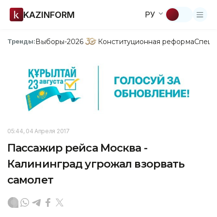
KAZINFORM
РУ
Выборы-2026
Конституционная реформа
Спецп
Тренды:
05:44, 04 Апреля 2017
Пассажир рейса Москва -
Калининград угрожал взорвать
самолет