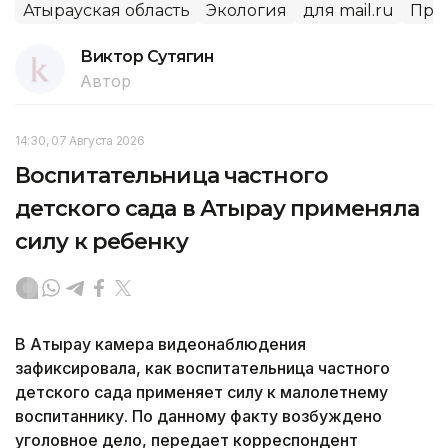
Атырауская область
Экология
для mail.ru
Про
Виктор Сутягин
Автор
14:30, 07 Августа 2026
Воспитательница частного
детского сада в Атырау применяла
силу к ребенку
В Атырау камера видеонаблюдения
зафиксировала, как воспитательница частного
детского сада применяет силу к малолетнему
воспитаннику. По данному факту возбуждено
уголовное дело, передает корреспондент