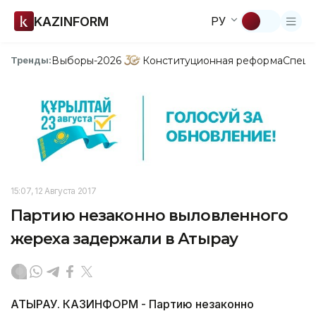
KAZINFORM
РУ
Выборы-2026
Конституционная реформа
Спецп
Тренды:
15:07, 12 Августа 2017
Партию незаконно выловленного
жереха задержали в Атырау
АТЫРАУ. КАЗИНФОРМ - Партию незаконно