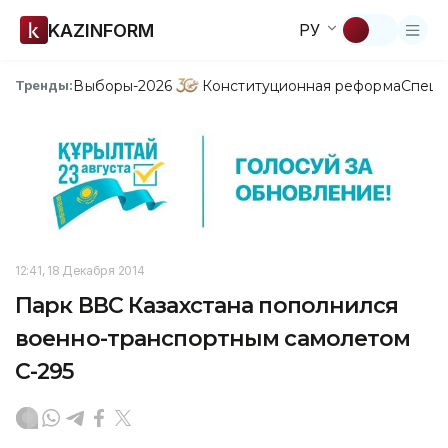
KAZINFORM
РУ
Выборы-2026
Конституционная реформа
Спецп
Тренды:
12:41, 18 Декабря 2014
Парк ВВС Казахстана пополнился
военно-транспортным самолетом
С-295