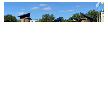
Фото: Министерство обороны РК
В этом году первое офицерское звание получили
12 выпускников-интернов. По завершении
обучения им вручены дипломы Военного
института Сил воздушной обороны и Западно-
Казахстанского медицинского университета