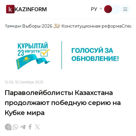
KAZINFORM
РУ
Выборы-2026
Конституционная реформа
Спецп
Тренды:
12:26, 15 Октября 2025
Параволейболисты Казахстана
продолжают победную серию на
Кубке мира