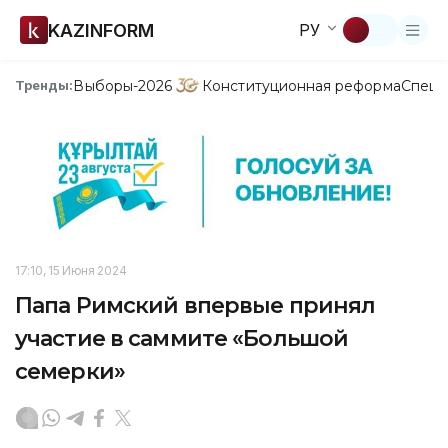
KAZINFORM
РУ
Выборы-2026
Конституционная реформа
Спецп
Тренды:
17:10, 15 Июня 2024
Папа Римский впервые принял
участие в саммите «Большой
семерки»