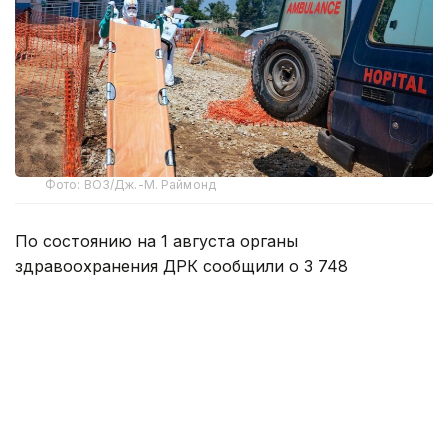
Фото: ВОЗ/Дж.-М. Раймонд
По состоянию на 1 августа органы
здравоохранения ДРК сообщили о 3 748
подтвержденных случаях заболевания Эболой
в провинциях Итури, Северное Киву, Южное
Киву, Верхнее Уэле и Тшопо. За последние два
месяца вспышка распространилась в пяти
провинциях и теперь затрагивает 49 зон.
Эпидемия остается активной в 33 из них,
при этом сообщения о новых случаях заражения