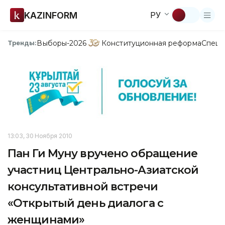
KAZINFORM
РУ
Выборы-2026
Конституционная реформа
Спецп
Тренды:
13:03, 30 Ноября 2010
Пан Ги Муну вручено обращение
участниц Центрально-Азиатской
консультативной встречи
«Открытый день диалога с
женщинами»