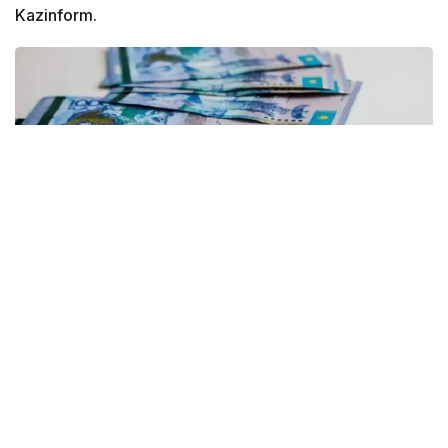
Kazinform.
Фото: Рүстем Айтхожин/Kazinform
По данным департамента экологии Атырауской
области, за этот период проведено 17
мероприятий государственного контроля
за соблюдением экологических требований.
В их числе пять профилактических проверок, семь
внеплановых и пять проверок на соответствие