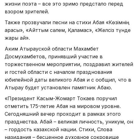
жизни поэта – все это зримо предстало перед
взором зрителей.
Также прозвучали песни на стихи Абая «Көзімнің
қарасы», «Айттым сәлем, Қаламқас», «Желсіз түнде
жарық ай».
Аким Атырауской области Махамбет
Досмухамбетов, принявший участие в
торжественном мероприятии, поздравил жителей
и гостей области с началом празднования
юбилейной даты великого Абая и с ообщил, что в
Атырау будет установлен памятник Абаю.
«Президент Касым-Жомарт Токаев поручил
отметить 175-летие Абая на мировом уровне.
Сегодняшний вечер проходит в рамках этого
празднества. Абай – великая личность, уникум, он
– гордость казахской нации. Стихи, Слова
назидания – бесценное духовное сокровище