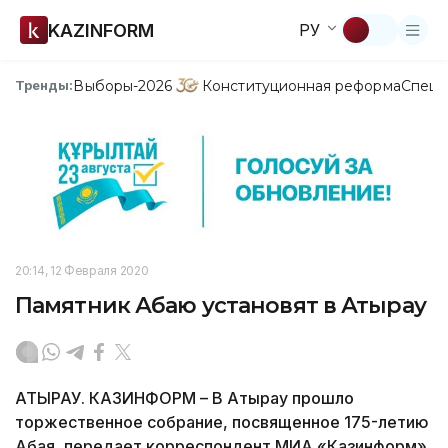
KAZINFORM
РУ
Выборы-2026
Конституционная реформа
Спецп
Тренды:
20:14, 12 Февраля 2020
Памятник Абаю установят в Атырау
АТЫРАУ. КАЗИНФОРМ – В Атырау прошло
торжественное собрание, посвященное 175-летию
Абая, передает корреспондент МИА «Казинформ».