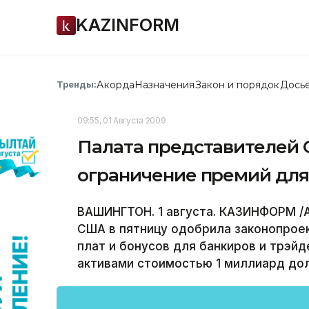
KAZINFORM
Акорда
Назначения
Закон и порядок
Дось
Тренды:
09:55, 01 Августа 2009
Палата представителей 
ограничение премий для
ВАШИНГТОН. 1 августа. КАЗИНФОРМ /А
США в пятницу одобрила законопрое
плат и бонусов для банкиров и трэй
активами стоимостью 1 миллиард дол