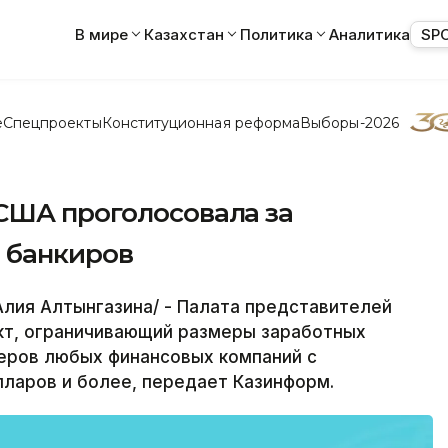
В мире
Казахстан
Политика
Аналитика
SP
е
Спецпроекты
Конституционная реформа
Выборы-2026
США проголосовала за
 банкиров
лия Алтынгазина/ - Палата представителей
кт, ограничивающий размеры заработных
деров любых финансовых компаний с
ларов и более, передает Казинформ.