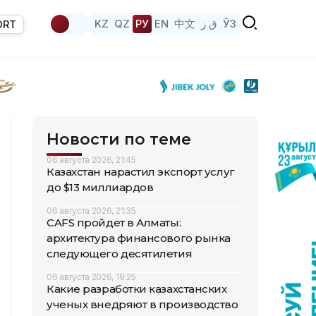
KZ
QZ
РУ
EN
中文
ق ز
ЎЗ
ORT
Новости по теме
06 августа 2026, 21:45
Казахстан нарастил экспорт услуг
до $13 миллиардов
06 августа 2026, 21:35
CAFS пройдет в Алматы:
архитектура финансового рынка
следующего десятилетия
06 августа 2026, 19:25
Какие разработки казахстанских
ученых внедряют в производство