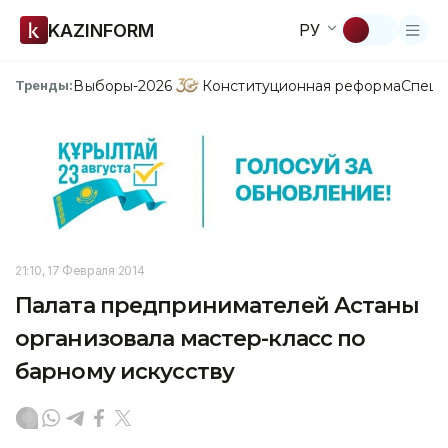
KAZINFORM
РУ
Выборы-2026
Конституционная реформа
Спецп
Тренды:
21:10, 17 Февраля 2014
Палата предпринимателей Астаны
организовала мастер-класс по
барному искусству