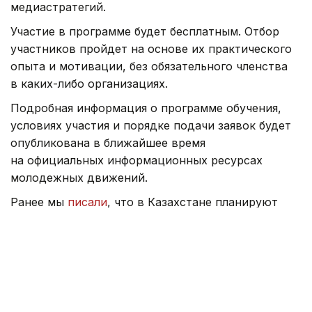
медиастратегий.
Участие в программе будет бесплатным. Отбор
участников пройдет на основе их практического
опыта и мотивации, без обязательного членства
в каких-либо организациях.
Подробная информация о программе обучения,
условиях участия и порядке подачи заявок будет
опубликована в ближайшее время
на официальных информационных ресурсах
молодежных движений.
Ранее мы
писали
, что в Казахстане планируют
трудоустроить 548 тысяч человек.
Молодежная политика
Образование
Астана
Д
Карина Кущанова