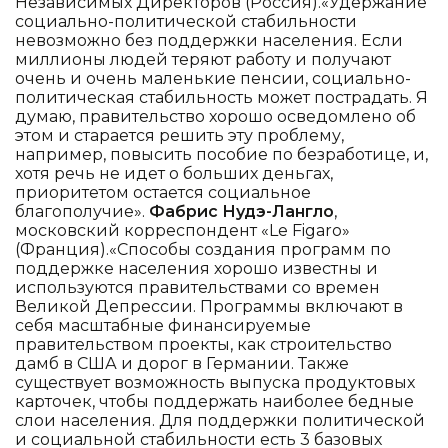
Независимых Директоров (Россия).«Удержание
социально-политической стабильности
невозможно без поддержки населения. Если
миллионы людей теряют работу и получают
очень и очень маленькие пенсии, социально-
политическая стабильность может пострадать. Я
думаю, правительство хорошо осведомлено об
этом и старается решить эту проблему,
например, повысить пособие по безработице, и,
хотя речь не идет о больших деньгах,
приоритетом остается социальное
благополучие».
Фабрис Нудэ-Лангло
,
московский корреспондент «Le Figaro»
(Франция).«Способы создания программ по
поддержке населения хорошо известны и
используются правительствами со времен
Великой Депрессии. Программы включают в
себя масштабные финансируемые
правительством проекты, как строительство
дамб в США и дорог в Германии. Также
существует возможность выпуска продуктовых
карточек, чтобы поддержать наиболее бедные
слои населения. Для поддержки политической
и социальной стабильности есть 3 базовых