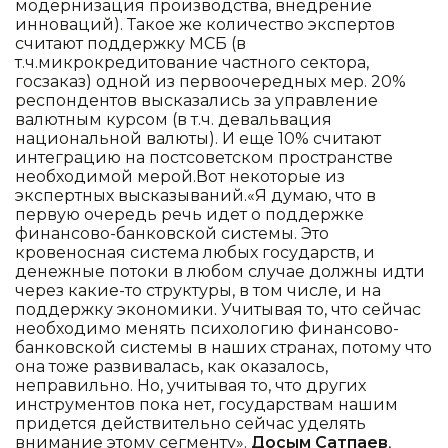
модернизация производства, внедрение
инноваций). Такое же количество экспертов
считают поддержку МСБ (в
т.ч.микрокредитование частного сектора,
госзаказ) одной из первоочередных мер. 20%
респондентов высказались за управление
валютным курсом (в т.ч. девальвация
национальной валюты). И еще 10% считают
интеграцию на постсоветском пространстве
необходимой мерой.Вот некоторые из
экспертных высказываний.«Я думаю, что в
первую очередь речь идет о поддержке
финансово-банковской системы. Это
кровеносная система любых государств, и
денежные потоки в любом случае должны идти
через какие-то структуры, в том числе, и на
поддержку экономики. Учитывая то, что сейчас
необходимо менять психологию финансово-
банковской системы в наших странах, потому что
она тоже развивалась, как оказалось,
неправильно. Но, учитывая то, что других
инструментов пока нет, государствам нашим
придется действительно сейчас уделять
внимание этому сегменту».
Досым Сатпаев
,