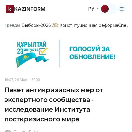
KAZINFORM
РУ
Выборы-2026
Конституционная реформа
Спецп
Тренды:
16:07, 26 Марта 2009
Пакет антикризисных мер от
экспертного сообщества -
исследование Института
посткризисного мира