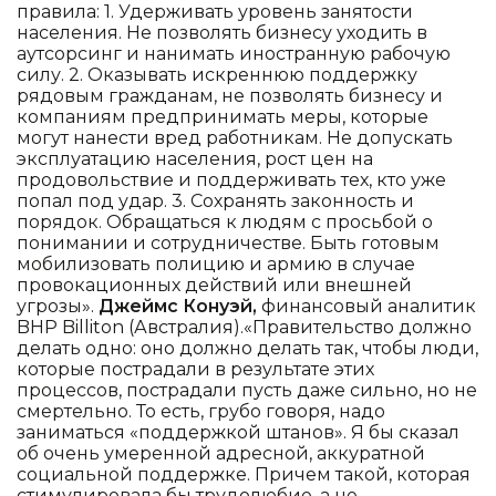
правила: 1. Удерживать уровень занятости
населения. Не позволять бизнесу уходить в
аутсорсинг и нанимать иностранную рабочую
силу. 2. Оказывать искреннюю поддержку
рядовым гражданам, не позволять бизнесу и
компаниям предпринимать меры, которые
могут нанести вред работникам. Не допускать
эксплуатацию населения, рост цен на
продовольствие и поддерживать тех, кто уже
попал под удар. 3. Сохранять законность и
порядок. Обращаться к людям с просьбой о
понимании и сотрудничестве. Быть готовым
мобилизовать полицию и армию в случае
провокационных действий или внешней
угрозы».
Джеймс Конуэй,
финансовый аналитик
BHP Billiton (Австралия).«Правительство должно
делать одно: оно должно делать так, чтобы люди,
которые пострадали в результате этих
процессов, пострадали пусть даже сильно, но не
смертельно. То есть, грубо говоря, надо
заниматься «поддержкой штанов». Я бы сказал
об очень умеренной адресной, аккуратной
социальной поддержке. Причем такой, которая
стимулировала бы трудолюбие, а не