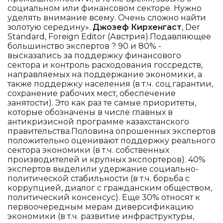
социальном или финансовом секторе. Нужно
уделять внимание всему. Очень сложно найти
золотую середину».
Джозеф Кирхенгаст
, Der
Standard, Foreign Editor (Австрия).Подавляющее
большинство экспертов ? 90 и 80% -
высказались за поддержку финансового
сектора и контроль расходования госсредств,
направляемых на поддержание экономики, а
также поддержку населения (в т.ч. соц.гарантии,
сохранение рабочих мест, обеспечение
занятости). Это как раз те самые приоритеты,
которые обозначены в числе главных в
антикризисной программе казахстанского
правительства.Половина опрошенных экспертов
положительно оценивают поддержку реального
сектора экономики (в т.ч. собственных
производителей и крупных экспортеров). 40%
экспертов выделили удержание социально-
политической стабильности (в т.ч. борьба с
коррупцией, диалог с гражданским обществом,
политический консенсус). Еще 30% относят к
первоочередным мерам диверсификацию
экономики (в т.ч. развитие инфраструктуры,