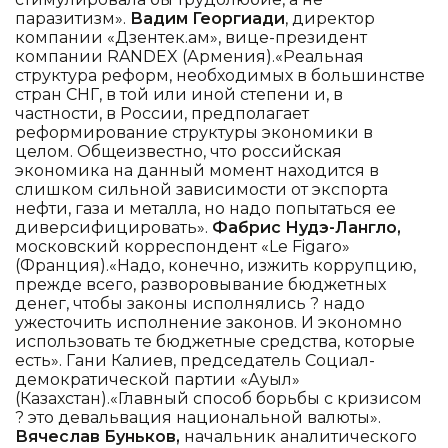
паразитизм».
Вадим Георгиади
, директор
компании «Дзентек.ам», вице-президент
компании RANDEX (Армения).«Реальная
структура реформ, необходимых в большинстве
стран СНГ, в той или иной степени и, в
частности, в России, предполагает
реформирование структуры экономики в
целом. Общеизвестно, что российская
экономика на данный момент находится в
слишком сильной зависимости от экспорта
нефти, газа и металла, но надо попытаться ее
диверсифицировать».
Фабрис Нудэ-Лангло,
московский корреспондент «Le Figaro»
(Франция).«Надо, конечно, изжить коррупцию,
прежде всего, разворовывание бюджетных
денег, чтобы законы исполнялись ? надо
ужесточить исполнение законов. И экономно
использовать те бюджетные средства, которые
есть». Гани Калиев, председатель Социал-
демократической партии «Ауыл»
(Казахстан).«Главный способ борьбы с кризисом
? это девальвация национальной валюты».
Вячеслав Буньков,
начальник аналитического