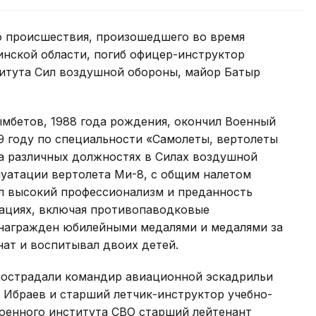
го происшествия, произошедшего во время
инской области, погиб офицер-инструктор
итута Сил воздушной обороны, майор Батыр
мбетов, 1988 года рождения, окончил Военный
9 году по специальности «Самолеты, вертолеты
на различных должностях в Силах воздушной
луатации вертолета Ми-8, с общим налетом
ил высокий профессионализм и преданность
рациях, включая противопаводковые
л награжден юбилейными медалями и медалями за
нат и воспитывал двоих детей.
пострадали командир авиационной эскадрильи
 Ибраев и старший летчик-инструктор учебно-
оенного института СВО старший лейтенант