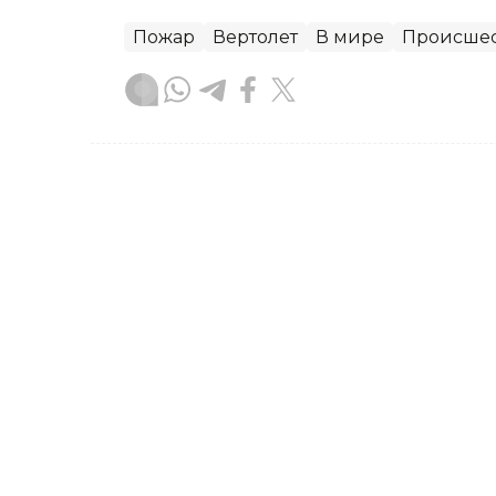
Пожар
Вертолет
В мире
Происше
Динара Сугурбаева
Автор
20:13, 27 Июля 2026
Вертолет привлекли к т
Вблизи села Байконыс Байтерекского
загорелся лес, передает корреспонде