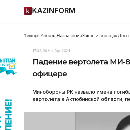
KAZINFORM
Акорда
Назначения
Закон и порядок
Дось
Тренды:
17:32, 09 Ноября 2024
Падение вертолета МИ-8:
офицере
Минобороны РК назвало имена погиб
вертолета в Актюбинской области, пе