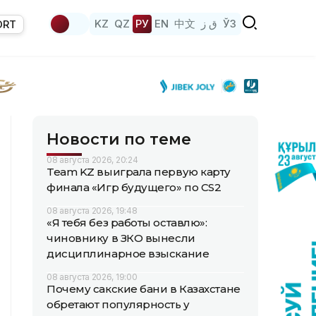
KZ
QZ
РУ
EN
中文
ق ز
ЎЗ
ORT
Новости по теме
08 августа 2026, 20:24
Team KZ выиграла первую карту
финала «Игр будущего» по CS2
08 августа 2026, 19:48
«Я тебя без работы оставлю»:
чиновнику в ЗКО вынесли
дисциплинарное взыскание
08 августа 2026, 19:00
Почему сакские бани в Казахстане
обретают популярность у