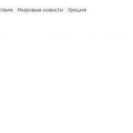
ствия
Мировые новости
Греция
ушению лесного пожара в ЗКО
 района Западно-Казахстанской области
нт агентства Kazinform.