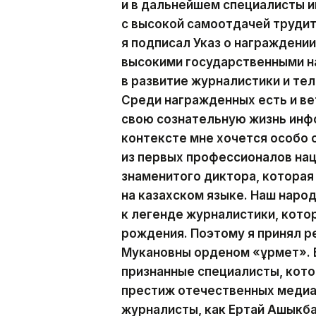
и в дальнейшем специалисты
с высокой самоотдачей трудит
я подписал Указ о награжден
высокими государственными н
в развитие журналистики и те
Среди награжденных есть и ве
свою сознательную жизнь инф
контексте мне хочется особо
из первых профессионалов на
знаменитого диктора, которая
на казахском языке. Наш наро
к легенде журналистики, кото
рождения. Поэтому я принял р
Мукановны орденом «Құрмет». 
признанные специалисты, кот
престиж отечественных медиа.
журналисты, как Ертай Ашыкба