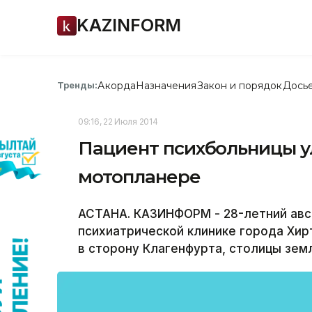
KAZINFORM
Акорда
Назначения
Закон и порядок
Дось
Тренды:
09:16, 22 Июля 2014
Пациент психбольницы ул
мотопланере
АСТАНА. КАЗИНФОРМ - 28-летний авст
психиатрической клинике города Хир
в сторону Клагенфурта, столицы зем