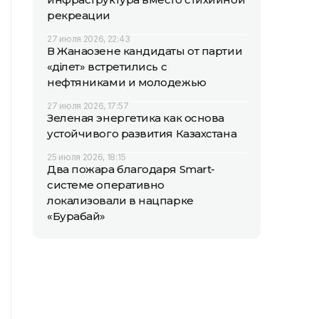
рекреации
27 июля 2026, 22:43
В Жанаозене кандидаты от партии
«Әділет» встретились с
нефтяниками и молодежью
27 июля 2026, 17:57
Зеленая энергетика как основа
устойчивого развития Казахстана
25 июля 2026, 18:15
Два пожара благодаря Smart-
системе оперативно
локализовали в нацпарке
«Бурабай»