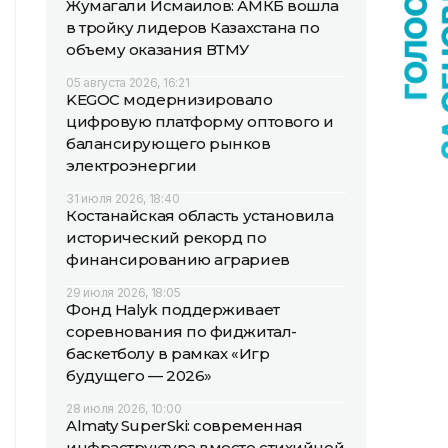
Жумагали Исмаилов: АМКБ вошла
в тройку лидеров Казахстана по
объему оказания ВТМУ
05 августа 2026, 16:21
KEGOC модернизировало
цифровую платформу оптового и
балансирующего рынков
электроэнергии
31 июля 2026, 18:40
Костанайская область установила
исторический рекорд по
финансированию аграриев
29 июля 2026, 18:05
Фонд Halyk поддерживает
соревнования по фиджитал-
баскетболу в рамках «Игр
будущего — 2026»
28 июля 2026, 10:00
Almaty SuperSki: современная
инфраструктура вместо стихийной