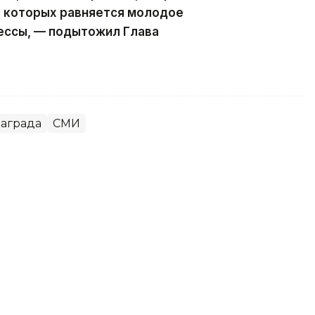
а которых равняется молодое
ессы, — подытожил Глава
аграда
СМИ