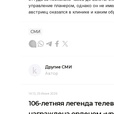
управление планером, однако он не име
австриец оказался в клинике и каким об
СМИ
Другие СМИ
Автор
14:13, 25 Июня 2026
106-летняя легенда теле
награждена орденом «Құ