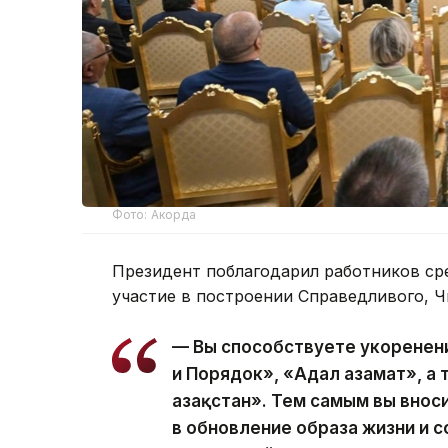
Фото: Акорда
Президент поблагодарил работников ср
участие в построении Справедливого, Ч
— Вы способствуете укоренен
и Порядок», «Адал азамат», а
Қазақстан». Тем самым вы вно
в обновление образа жизни и с