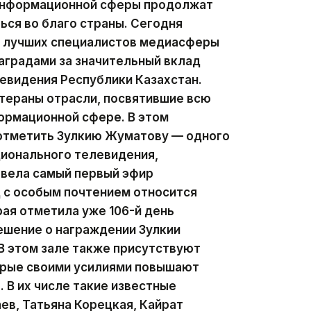
 информационной сферы продолжат
ься во благо страны. Сегодня
ии лучших специалистов медиасферы
аградами за значительный вклад
левидения Республики Казахстан.
тераны отрасли, посвятившие всю
ормационной сфере. В этом
 отметить Зулкию Жуматову — одного
ционального телевидения,
 вела самый первый эфир
д с особым почтением относится
рая отметила уже 106-й день
ешение о награждении Зулкии
В этом зале также присутствуют
орые своими усилиями повышают
 В их числе такие известные
ев, Татьяна Корецкая, Кайрат