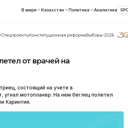
В мире
Казахстан
Политика
Аналитика
SP
е
Спецпроекты
Конституционная реформа
Выборы-2026
етел от врачей на
риец, состоящий на учете в
т, угнал мотопланер. На нем беглец полетел
ли Каринтия.