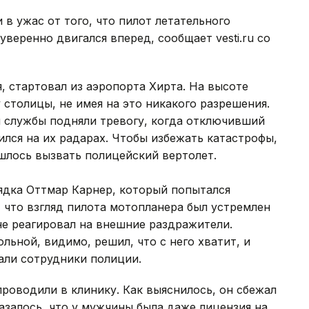
в ужас от того, что пилот летательного
уверенно двигался вперед, сообщает vesti.ru со
, стартовал из аэропорта Хирта. На высоте
у столицы, не имея на это никакого разрешения.
 службы подняли тревогу, когда отключивший
лся на их радарах. Чтобы избежать катастрофы,
шлось вызвать полицейский вертолет.
дка Оттмар Карнер, который попытался
, что взгляд пилота мотопланера был устремлен
не реагировал на внешние раздражители.
льной, видимо, решил, что с него хватит, и
дали сотрудники полиции.
проводили в клинику. Как выяснилось, он сбежал
казалось, что у мужчины была даже лицензия на