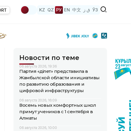
KZ
QZ
РУ
EN
中文
ق ز
ЎЗ
ORT
Новости по теме
06 августа 2026, 19:36
Партия «Әділет» представила в
Жамбылской области инициативы
по развитию образования и
цифровой инфраструктуры
06 августа 2026, 16:09
Восемь новых комфортных школ
примут учеников с 1 сентября в
Алматы
06 августа 2026, 10:00