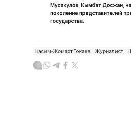
Мусакулов, Кымбат Досжан, н
поколение представителей пр
государства.
Касым-Жомарт Токаев
Журналист
Н
Гульжан Тасмаганбетова
Автор
18:11, 22 Июня 2026