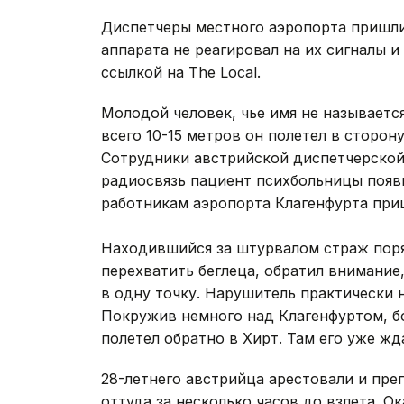
Диспетчеры местного аэропорта пришли 
аппарата не реагировал на их сигналы и 
ссылкой на The Local.
Молодой человек, чье имя не называется
всего 10-15 метров он полетел в сторон
Сотрудники австрийской диспетчерской
радиосвязь пациент психбольницы появи
работникам аэропорта Клагенфурта при
Находившийся за штурвалом страж поря
перехватить беглеца, обратил внимание
в одну точку. Нарушитель практически 
Покружив немного над Клагенфуртом, бо
полетел обратно в Хирт. Там его уже ж
28-летнего австрийца арестовали и пре
оттуда за несколько часов до взлета. О