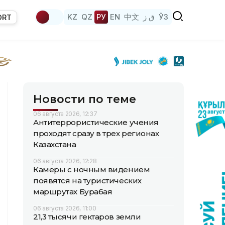
KZ
QZ
РУ
EN
中文
ق ز
ЎЗ
ORT
Новости по теме
06 августа 2026, 12:37
Антитеррористические учения
проходят сразу в трех регионах
Казахстана
06 августа 2026, 12:28
Камеры с ночным видением
появятся на туристических
маршрутах Бурабая
06 августа 2026, 11:00
21,3 тысячи гектаров земли