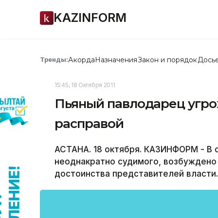
KAZINFORM
Акорда
Назначения
Закон и порядок
Дось
Тренды:
15:45, 18 Октября 2011
Пьяный павлодарец угр
расправой
АСТАНА. 18 октября. КАЗИНФОРМ - В 
неоднакратно судимого, возбуждено 
достоинства представителей власти.