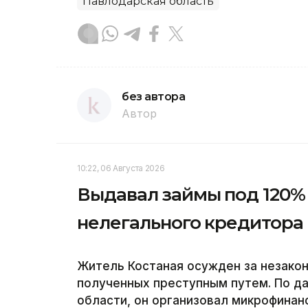
Павлодарская область
без автора
Автор
10:22, 06 Августа 2026
Выдавал займы под 120% 
нелегального кредитора
Житель Костаная осужден за незакон
полученных преступным путем. По д
области, он организовал микрофина