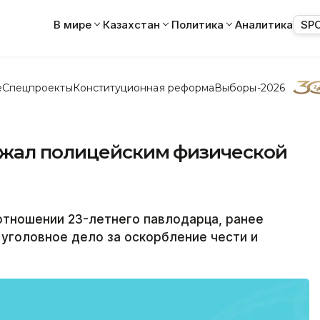
В мире
Казахстан
Политика
Аналитика
SP
е
Спецпроекты
Конституционная реформа
Выборы-2026
ожал полицейским физической
отношении 23-летнего павлодарца, ранее
уголовное дело за оскорбление чести и