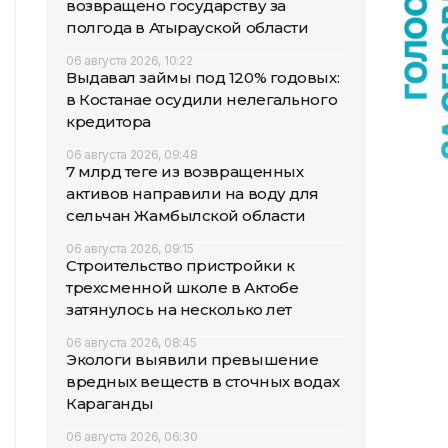
возвращено государству за
полгода в Атырауской области
06 августа 2026, 10:22
Выдавал займы под 120% годовых:
в Костанае осудили нелегального
кредитора
06 августа 2026, 09:48
7 млрд теңге из возвращенных
активов направили на воду для
сельчан Жамбылской области
06 августа 2026, 09:15
Строительство пристройки к
трехсменной школе в Актобе
затянулось на несколько лет
06 августа 2026, 08:45
Экологи выявили превышение
вредных веществ в сточных водах
Караганды
06 августа 2026, 06:30