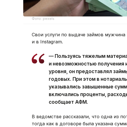
Фото: pexels
Свои услуги по выдаче займов мужчина 
и в Instagram.
— Пользуясь тяжелым матери
и невозможностью получения и
уровня, он предоставлял займ
годовых. При этом в нотариал
указывались завышенные суммы
включались проценты, расход
сообщает АФМ.
В ведомстве рассказали, что одна из по
тогда как в договоре была указана сумм