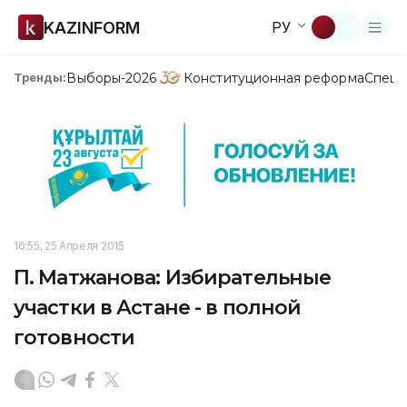
KAZINFORM
РУ
Выборы-2026
Конституционная реформа
Спецп
Тренды:
16:55, 25 Апреля 2015
П. Матжанова: Избирательные
участки в Астане - в полной
готовности