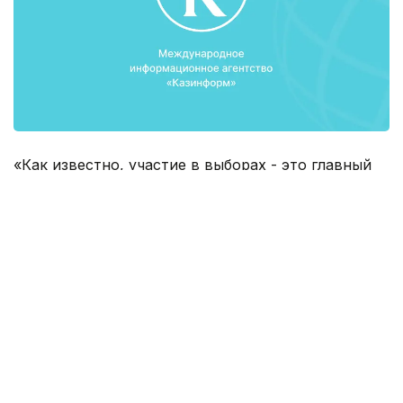
«Как известно, участие в выборах - это главный
показатель идентичности, единства и поддержки
народом проводимого курса. На всеобщих
выборах Президента, Мажилиса Парламента,
маслихатов правом голоса воспользовались в
среднем 84% всех избирателей Казахстана. Это
уникально», - сказал Н.Назарбаев.
Президент напомнил, что явка избирателей на
президентских выборах превысила 92%, и 75% на
парламентских и местных выборах.