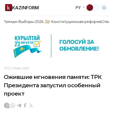
KAZINFORM
РУ
Выборы-2026
Конституционная реформа
Спецп
Тренды:
11:13, 01 Мая 2025
Ожившие мгновения памяти: ТРК
Президента запустил особенный
проект