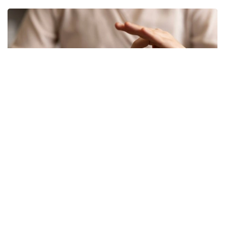
Фото: freepik
Новый механизм обеспечения разработан
Министерством здравоохранения. Об этом
сообщила и. о. директора департамента охраны
здоровья матери и ребенка МЗ РК Жанар Садуова.