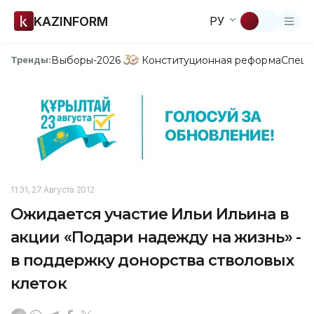
KAZINFORM
РУ
Выборы-2026
Конституционная реформа
Спецп
Тренды:
11:31, 27 Августа 2012
Ожидается участие Ильи Ильина в
акции «Подари надежду на жизнь» -
в поддержку донорства стволовых
клеток