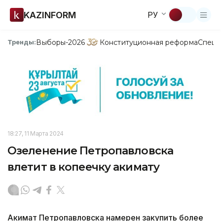
KAZINFORM
РУ
Выборы-2026
Конституционная реформа
Спецп
Тренды:
18:27, 11 Марта 2024
Озеленение Петропавловска
влетит в копеечку акимату
Акимат Петропавловска намерен закупить более