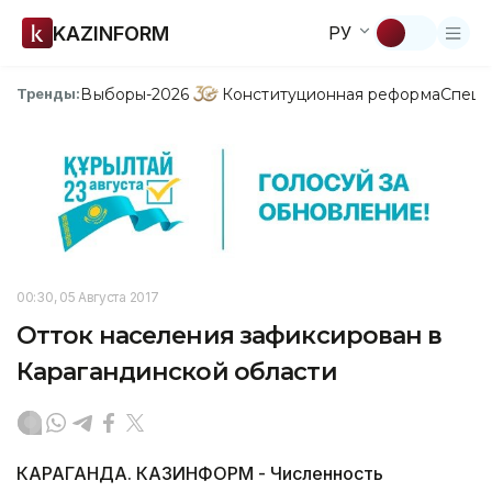
KAZINFORM
РУ
Выборы-2026
Конституционная реформа
Спецп
Тренды:
00:30, 05 Августа 2017
Отток населения зафиксирован в
Карагандинской области
КАРАГАНДА. КАЗИНФОРМ - Численность