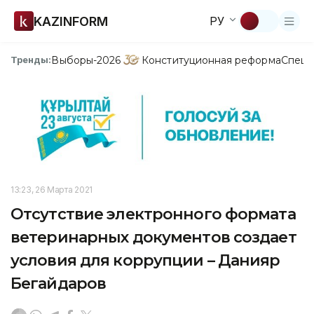
KAZINFORM
РУ
Выборы-2026
Конституционная реформа
Спецп
Тренды:
13:23, 26 Марта 2021
Отсутствие электронного формата
ветеринарных документов создает
условия для коррупции – Данияр
Бегайдаров