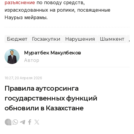
разъяснение
по поводу средств,
израсходованных на ролики, посвященные
Наурыз мейрамы.
Бюджет
Госзакупки
Нарушения
Шымкент
Д
Муратбек Макулбеков
Автор
16:27, 20 Апреля 2026
Правила аутсорсинга
государственных функций
обновили в Казахстане