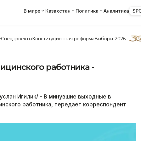
В мире
Казахстан
Политика
Аналитика
SP
е
Спецпроекты
Конституционная реформа
Выборы-2026
ицинского работника -
слан Игилик/ - В минувшие выходные в
нского работника, передает корреспондент