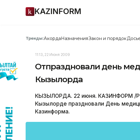
KAZINFORM
Акорда
Назначения
Закон и порядок
Дось
Тренды:
11:13, 22 Июня 2009
Отпраздновали день мед
Кызылорда
КЫЗЫЛОРДА. 22 июня. КАЗИНФОРМ /Ру
Кызылорде праздновали День медици
Казинформа.