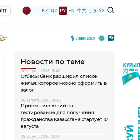
KZ
QZ
РУ
EN
中文
ق ز
ЎЗ
ORT
Новости по теме
08 августа 2026, 15:48
Отбасы банк расширил список
жилья, которое можно оформить в
залог
08 августа 2026, 14:43
Прием заявлений на
тестирование для получения
гражданства Казахстана стартует 10
августа
08 августа 2026, 12:44