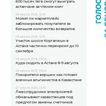
600 тысяч теңге смогут выиграть
астанчане за чтение книг
08 августа 2026, 12:29
Может ли маркетплейс
заблокировать покупателя за
большое количество возвратов
08 августа 2026, 12:16
Участок шоссе Коргалжын в
Астане частично перекроют до 10
сентября
08 августа 2026, 09:30
Куда сходить в Астане 8-9 августа
08 августа 2026, 09:00
Покорители вершин: как готовят
военных альпинистов в Казахстане
07 августа 2026, 22:10
Лжесотрудники электросетей
обманывают казахстанцев под
предлогом замены счетчиков