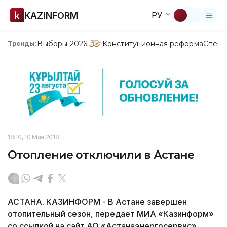
KAZINFORM
РУ
Выборы-2026
Конституционная реформа
Спецп
Тренды:
18:10, 10 Мая 2018
Отопление отключили в Астане
АСТАНА. КАЗИНФОРМ - В Астане завершен
отопительный сезон, передает МИА «Казинформ»
со ссылкой на сайт АО «Астанаэнергосервис».