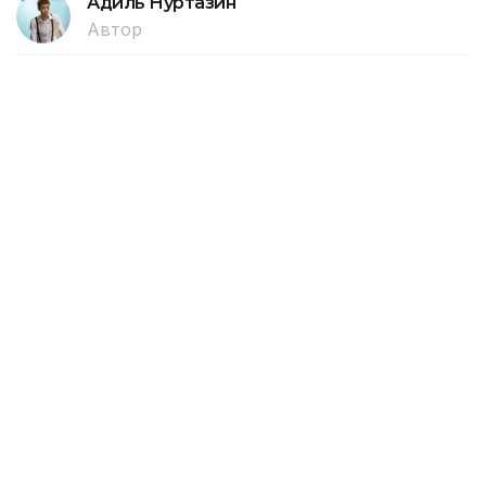
Адиль Нуртазин
Автор
16:42, 07 Августа 2026
Arlan, Alan и Barys: Нурлыбек
Налибаев ознакомился с
производством бронетехники в
Астане
Первый заместитель Премьер-министра Нурлыбек
Налибаев посетил завод Kazakhstan Paramount
Engineering в Астане, специализирующийся
на производстве колесной бронетехники
и специальной техники, передает корреспондент
агентства Kazinform.