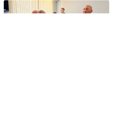
Фото: Дарья Аверченко/Kazinform
Трагедия произошла в декабре 2023 года, когда,
по предварительной причине, в здании
автосервиса в Костанае произошел хлопок
газовоздушной смеси. Из-под обломков
вытащили шесть человек, троих из них спасти не
удалось.