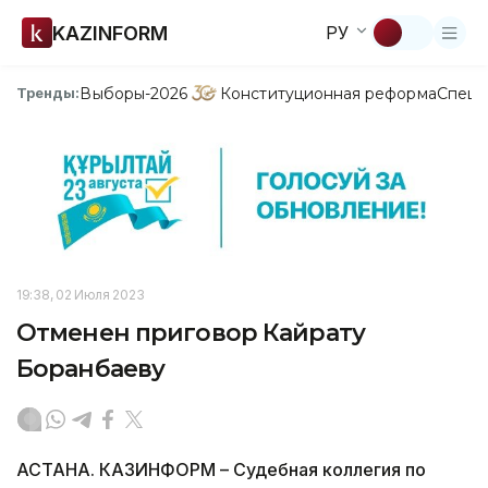
KAZINFORM
РУ
Выборы-2026
Конституционная реформа
Спецп
Тренды:
19:38, 02 Июля 2023
Отменен приговор Кайрату
Боранбаеву
АСТАНА. КАЗИНФОРМ – Судебная коллегия по