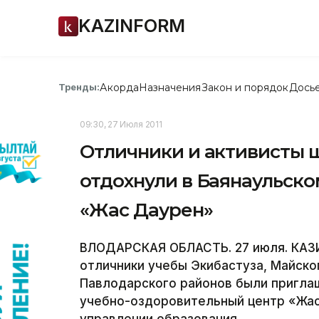
KAZINFORM
Акорда
Назначения
Закон и порядок
Дось
Тренды:
09:30, 27 Июля 2011
Отличники и активисты 
отдохнули в Баянаульск
«Жас Даурен»
ВЛОДАРСКАЯ ОБЛАСТЬ. 27 июля. КАЗИ
отличники учебы Экибастуза, Майско
Павлодарского районов были пригла
учебно-оздоровительный центр «Жас