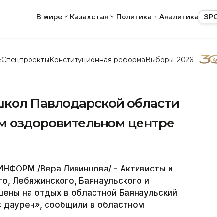
В мире
Казахстан
Политика
Аналитика
SP
е
Спецпроекты
Конституционная реформа
Выборы-2026
школ Павлодарской области
ом оздоровительном центре
НФОРМ /Вера Ливинцова/ - Активисты и
го, Лебяжинского, Баянаульского и
шены на отдых в областной Баянаульский
 даурен», сообщили в областном