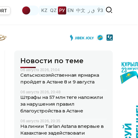
KZ
QZ
РУ
EN
中文
ق ز
ЎЗ
ORT
Новости по теме
06 августа 2026, 21:04
Сельскохозяйственная ярмарка
пройдет в Астане 8 и 9 августа
06 августа 2026, 20:48
Штрафы на 57 млн теңге наложили
за нарушения правил
благоустройства в Астане
06 августа 2026, 20:35
На линии Tarlan Astana впервые в
Казахстане задействовали