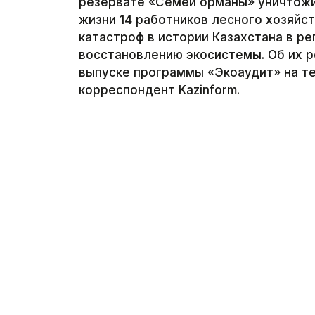
резервате «Семей орманы» уничтожил
жизни 14 работников лесного хозяйс
катастроф в истории Казахстана в р
восстановлению экосистемы. Об их р
выпуске программы «Экоаудит» на те
корреспондент Kazinform.