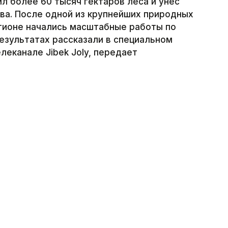
 более 60 тысяч гектаров леса и унес
тва. После одной из крупнейших природных
егионе начались масштабные работы по
езультатах рассказали в специальном
леканале Jibek Joly, передает