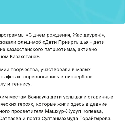
программы «С днем рождения, Жас даурен!»,
низовали флэш-моб «Дети Прииртышья - дети
ие казахстанского патриотизма, активно
ном Казахстане».
мии творчества, участвовали в малых
стафетах, соревновались в пионерболе,
лу и теннису.
ским местам Баянаула дети услышали старинные
ческих героях, которые жили здесь в давние
тного просветителя Машхур-Жусуп Копеева,
атпаева и поэта Султанмахмуда Торайгырова.