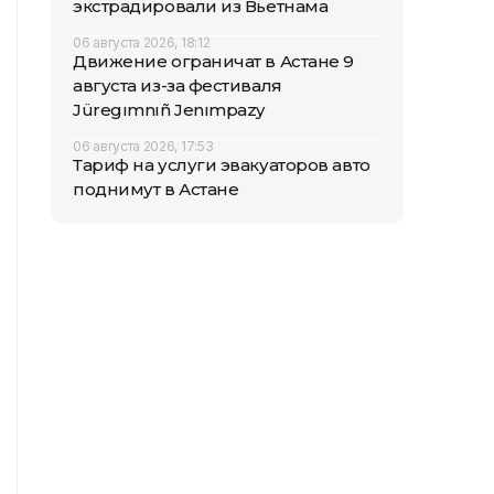
экстрадировали из Вьетнама
06 августа 2026, 18:12
Движение ограничат в Астане 9
августа из-за фестиваля
Jüregımnıñ Jenımpazy
06 августа 2026, 17:53
Тариф на услуги эвакуаторов авто
поднимут в Астане