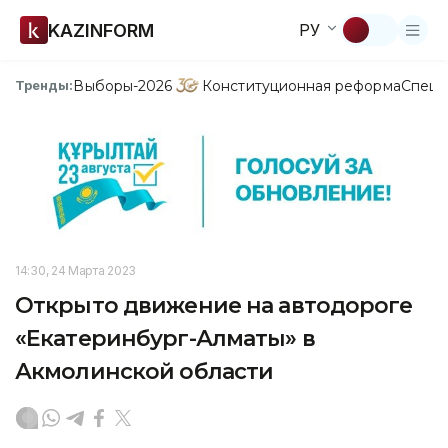
KAZINFORM
РУ
Выборы-2026
Конституционная реформа
Спецп
Тренды:
14:30, 24 Марта 2023
Открыто движение на автодороге
«Екатеринбург-Алматы» в
Акмолинской области