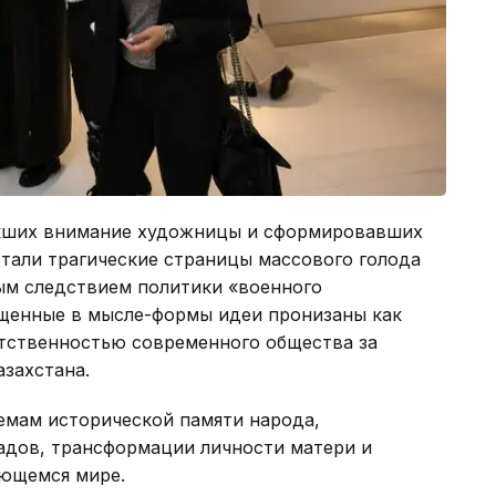
екших внимание художницы и сформировавших
стали трагические страницы массового голода
ямым следствием политики «военного
щенные в мысле-формы идеи пронизаны как
етственностью современного общества за
азахстана.
емам исторической памяти народа,
адов, трансформации личности матери и
ующемся мире.