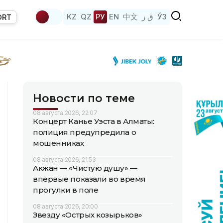
KZ
QZ
РУ
EN
中文
ق ز
ЎЗ
ORT
Новости по теме
08 августа 2026, 22:07
Концерт Канье Уэста в Алматы:
полиция предупредила о
мошенниках
08 августа 2026, 21:53
Акжан — «Чистую душу» —
впервые показали во время
прогулки в поле
08 августа 2026, 20:00
Звезду «Острых козырьков»