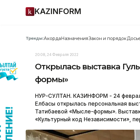
KAZINFORM
Акорда
Назначения
Закон и порядок
Дось
Тренды:
20:08, 24 Февраля 2022
Открылась выставка Гул
формы»
НУР-СУЛТАН. КАЗИНФОРМ - 24 февраля
Елбасы открылась персональная выс
Татибаевой «Мысле-формы». Выставк
«Культурный код Независимости», п