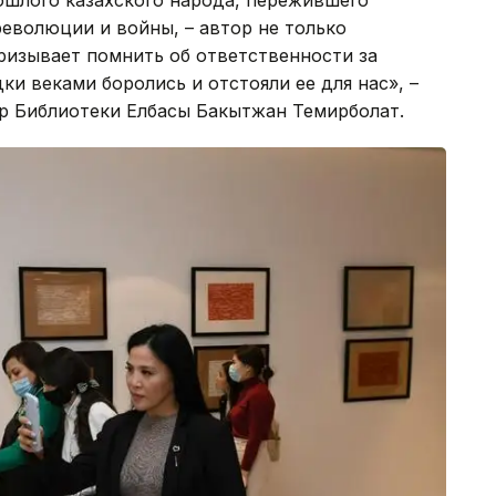
ошлого казахского народа, пережившего
еволюции и войны, – автор не только
ризывает помнить об ответственности за
и веками боролись и отстояли ее для нас», –
р Библиотеки Елбасы Бакытжан Темирболат.