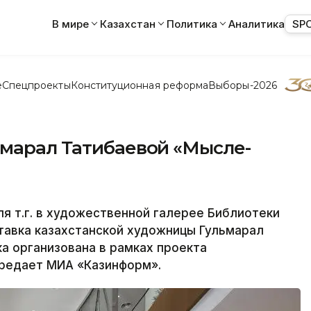
В мире
Казахстан
Политика
Аналитика
SP
е
Спецпроекты
Конституционная реформа
Выборы-2026
ьмарал Татибаевой «Мысле-
 т.г. в художественной галерее Библиотеки
тавка казахстанской художницы Гульмарал
а организована в рамках проекта
ередает МИА «Казинформ».