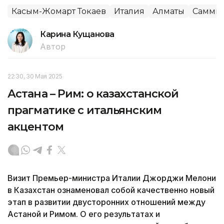
Касым-Жомарт Токаев
Италия
Алматы
Саммит
Карина Кущанова
Автор
22:30, 30 Мая 2025
Астана – Рим: о казахстанской
прагматике с итальянским
акцентом
Визит Премьер-министра Италии Джорджи Мелони
в Казахстан ознаменовал собой качественно новый
этап в развитии двусторонних отношений между
Астаной и Римом. О его результатах и