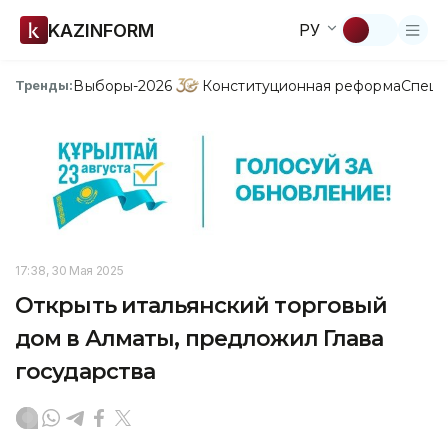
KAZINFORM
РУ
Выборы-2026
Конституционная реформа
Спецп
Тренды:
17:38, 30 Мая 2025
Открыть итальянский торговый
дом в Алматы, предложил Глава
государства