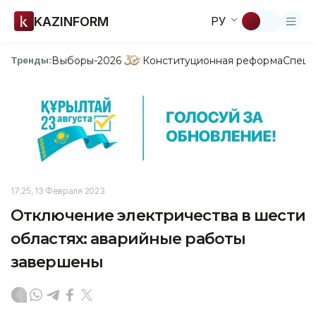
KAZINFORM
РУ
Выборы-2026
Конституционная реформа
Спецп
Тренды:
17:25, 13 Февраля 2023
Отключение электричества в шести
областях: аварийные работы
завершены