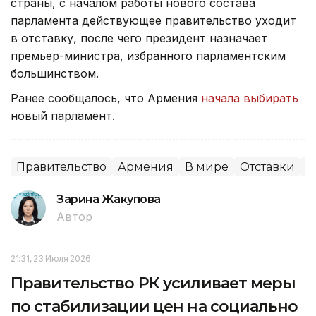
страны, с началом работы нового состава
парламента действующее правительство уходит
в отставку, после чего президент назначает
премьер-министра, избранного парламентским
большинством.
Ранее сообщалось, что Армения
начала выбирать
новый парламент.
Правительство
Армения
В мире
Отставки
П
Зарина Жакупова
Автор
21:31, 23 Июля 2026
Правительство РК усиливает меры
по стабилизации цен на социально