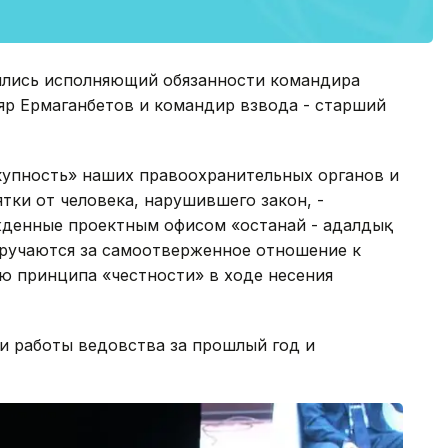
ились исполняющий обязанности командира
яр Ермаганбетов и командир взвода - старший
упность» наших правоохранительных органов и
тки от человека, нарушившего закон, -
жденные проектным офисом «Қостанай - адалдық
вручаются за самоотверженное отношение к
ю принципа «честности» в ходе несения
и работы ведовства за прошлый год и