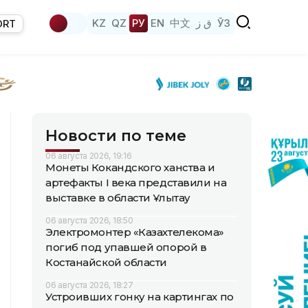
KZ
QZ
РУ
EN
中文
ق ز
ЎЗ
ORT
Новости по теме
06 августа 2026, 19:16
Монеты Кокандского ханства и
артефакты I века представили на
выставке в области Ұлытау
06 августа 2026, 18:50
Электромонтер «Казахтелекома»
погиб под упавшей опорой в
Костанайской области
06 августа 2026, 18:27
Устроивших гонку на картингах по