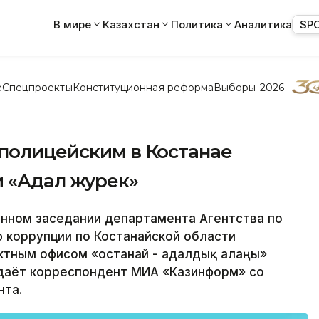
В мире
Казахстан
Политика
Аналитика
SP
е
Спецпроекты
Конституционная реформа
Выборы-2026
 полицейским в Костанае
и «Адал журек»
ном заседании департамента Агентства по
 коррупции по Костанайской области
тным офисом «Қостанай - адалдық алаңы»
едаёт корреспондент МИА «Казинформ» со
нта.