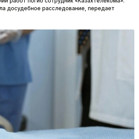
нии работ погиб сотрудник «Казахтелекома».
ала досудебное расследование, передает