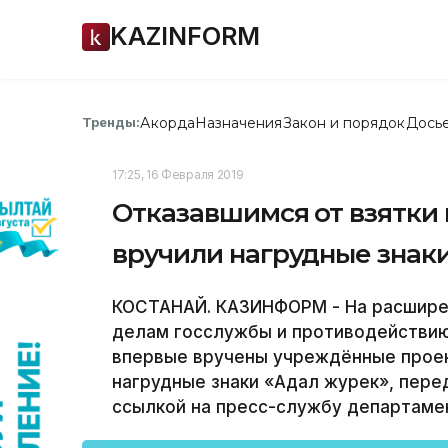
KAZINFORM
Акорда
Назначения
Закон и порядок
Дось
Тренды:
17:25, 16 Февраля 2019
Отказавшимся от взятки
вручили нагрудные знак
КОСТАНАЙ. КАЗИНФОРМ - На расширен
делам госслужбы и противодействию
впервые вручены учреждённые проек
нагрудные знаки «Адал журек», пер
ссылкой на пресс-службу департаме