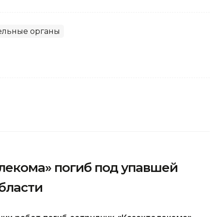
ельные органы
лекома» погиб под упавшей
области