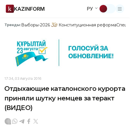
KAZINFORM
РУ
Выборы-2026
Конституционная реформа
Спецп
Тренды:
17:34, 03 Августа 2016
Отдыхающие каталонского курорта
приняли шутку немцев за теракт
(ВИДЕО)