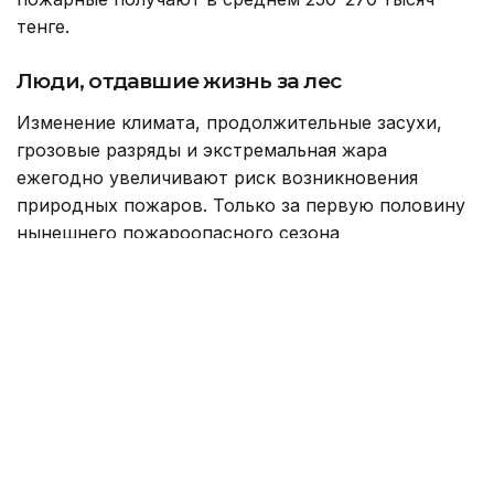
тенге.
Люди, отдавшие жизнь за лес
Изменение климата, продолжительные засухи,
грозовые разряды и экстремальная жара
ежегодно увеличивают риск возникновения
природных пожаров. Только за первую половину
нынешнего пожароопасного сезона
на территории резервата «Семей орманы»
зарегистрировано 178 возгораний, огнем
уничтожено около тысячи гектаров леса.
Однако трагедия июня 2023 года навсегда
останется самой тяжелой страницей в истории
резервата. Тогда во время тушения пожара
погибли 14 работников лесного хозяйства,
шестеро из которых трудились в Успенском
лесничестве Новошульбинского филиала.