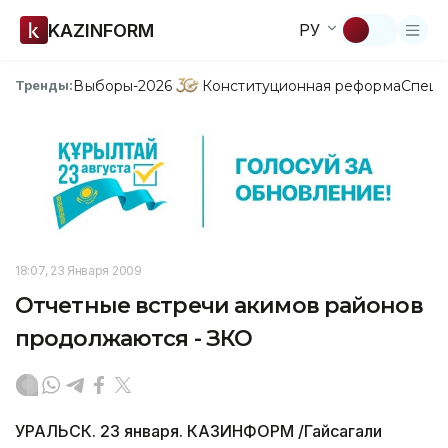
KAZINFORM
РУ
Выборы-2026
Конституционная реформа
Спецп
Тренды:
18:07, 23 Января 2009
Отчетные встречи акимов районов
продолжаются - ЗКО
УРАЛЬСК. 23 января. КАЗИНФОРМ /Гайсагали