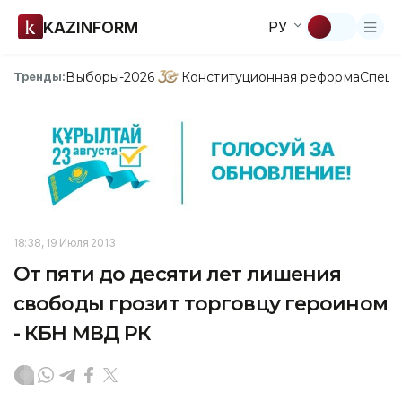
KAZINFORM
РУ
Выборы-2026
Конституционная реформа
Спецп
Тренды:
18:38, 19 Июля 2013
От пяти до десяти лет лишения
свободы грозит торговцу героином
- КБН МВД РК