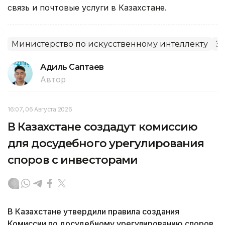
связь и почтовые услуги в Казахстане.
Министерство по искусственному интеллекту
З
Адиль Саптаев
Автор
16:07, 06 Августа 2026
В Казахстане создадут комиссию
для досудебного урегулирования
споров с инвесторами
В Казахстане утвердили правила создания
Комиссии по досудебному урегулированию споров