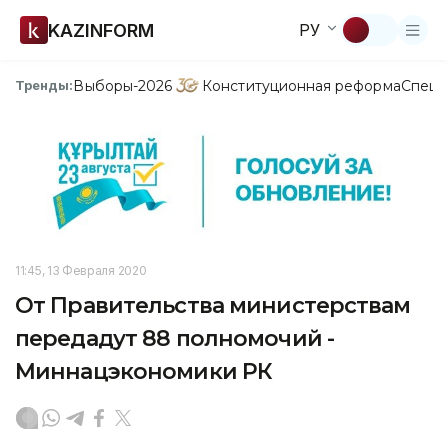
KAZINFORM
РУ
Выборы-2026
Конституционная реформа
Спецп
Тренды:
11:45, 13 Февраля 2020
От Правительства министерствам
передадут 88 полномочий -
Миннацэкономики РК