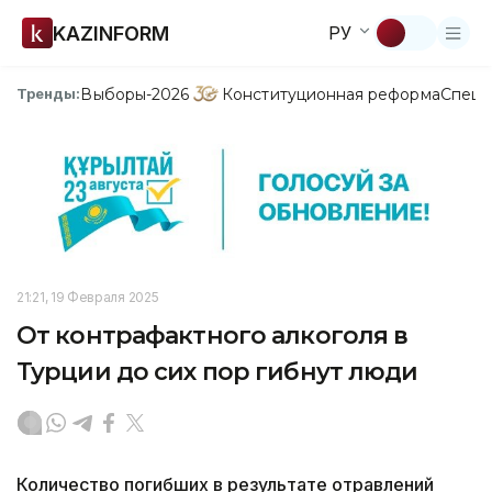
KAZINFORM
РУ
Выборы-2026
Конституционная реформа
Спецп
Тренды:
21:21, 19 Февраля 2025
От контрафактного алкоголя в
Турции до сих пор гибнут люди
Количество погибших в результате отравлений