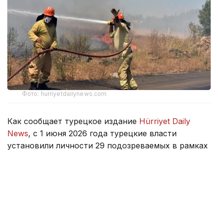
Фото: hurriyetdailynews.com
Как сообщает турецкое издание
Hürriyet Daily
News
, с 1 июня 2026 года турецкие власти
установили личности 29 подозреваемых в рамках
расследований 44 лесных пожаров,
произошедших в 16 провинциях страны.
Министр юстиции Турции Акын Гюрлек заявил,
что шесть человек были арестованы, еще девять
находятся под судебным контролем. По его