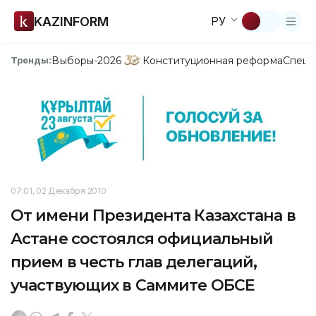
KAZINFORM
РУ
Выборы-2026
Конституционная реформа
Спецп
Тренды:
07:01, 02 Декабря 2010
От имени Президента Казахстана в
Астане состоялся официальный
прием в честь глав делегаций,
участвующих в Саммите ОБСЕ