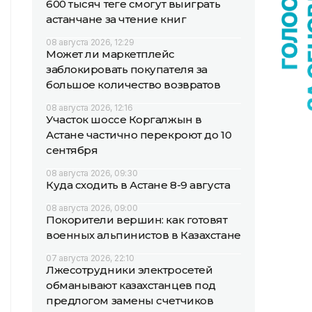
600 тысяч теңге смогут выиграть
астанчане за чтение книг
08 августа 2026, 12:29
Может ли маркетплейс
заблокировать покупателя за
большое количество возвратов
08 августа 2026, 12:16
Участок шоссе Коргалжын в
Астане частично перекроют до 10
сентября
08 августа 2026, 09:30
Куда сходить в Астане 8-9 августа
08 августа 2026, 09:00
Покорители вершин: как готовят
военных альпинистов в Казахстане
07 августа 2026, 22:10
Лжесотрудники электросетей
обманывают казахстанцев под
предлогом замены счетчиков