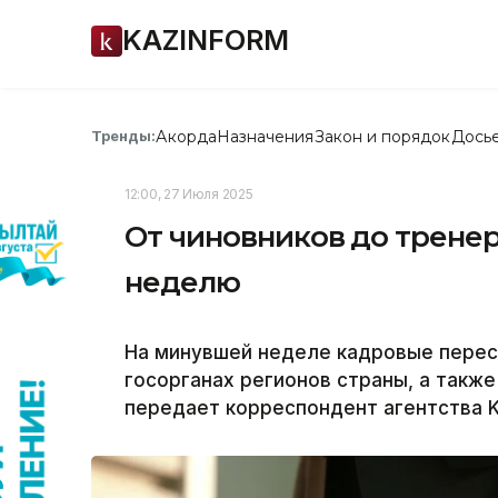
KAZINFORM
Акорда
Назначения
Закон и порядок
Дось
Тренды:
12:00, 27 Июля 2025
От чиновников до тренер
неделю
На минувшей неделе кадровые перес
госорганах регионов страны, а такж
передает корреспондент агентства K