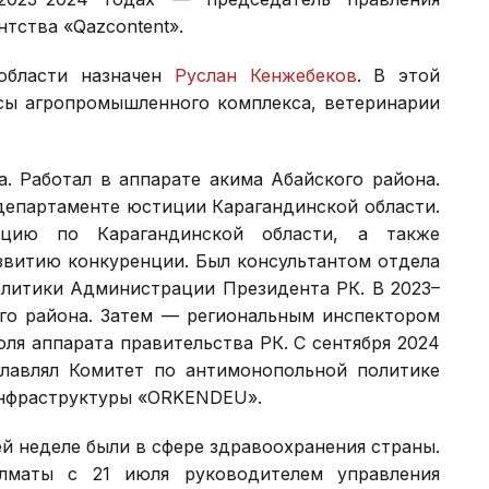
нтства «Qazcontent».
 области назначен
Руслан Кенжебеков
. В этой
сы агропромышленного комплекса, ветеринарии
а. Работал в аппарате акима Абайского района.
департаменте юстиции Карагандинской области.
кцию по Карагандинской области, а также
звитию конкуренции. Был консультантом отдела
олитики Администрации Президента РК. В 2023–
ого района. Затем — региональным инспектором
оля аппарата правительства РК. С сентября 2024
главлял Комитет по антимонопольной политике
инфраструктуры «ORKENDEU».
й неделе были в сфере здравоохранения страны.
лматы с 21 июля руководителем управления