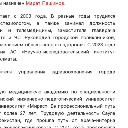
ы назначен
Марат Пашимов
.
тает с 2003 года. В разные годы трудился
стезиологом, а также занимал должность
и и телемедицины, заместителя главврача
те и ЧС. Руководил городской поликлиникой,
равлением общественного здоровья. С 2023 года
ия АО «Научно-исследовательский институт
 Алматы.
ителя управления здравоохранения города
кую медицинскую академию по специальности
танский инженерно-педагогический университет
университет «Мирас». Ее профессиональный путь
 более 27 лет. Трудовую деятельность Сауле
бекистан, где прошла путь от врача-интерна
 акушера-гинеколога. С 2010 года продолжила