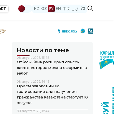
KZ
QZ
РУ
EN
中文
ق ز
ЎЗ
ORT
Новости по теме
08 августа 2026, 15:48
Отбасы банк расширил список
жилья, которое можно оформить в
залог
08 августа 2026, 14:43
Прием заявлений на
тестирование для получения
гражданства Казахстана стартует 10
августа
08 августа 2026, 12:44