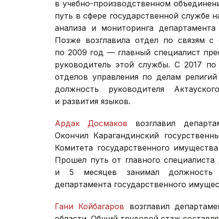
в учебно-производственном объединени
путь в сфере государственной службе н
анализа и мониторинга департамента 
Позже возглавила отдел по связям с 
по 2009 год — главный специалист пре
руководитель этой службы. С 2017 по
отделов управления по делам религий
должность руководителя Актауског
и развития языков.
Ардак Досмаков
возглавил департам
Окончил Карагандинский госурственны
Комитета государственного имущества
Прошел путь от главного специалиста 
и 5 месяцев занимал должность з
департамента государственного имущес
Гани Койбагаров
возглавил департаме
области. Общий трудовой стаж составляе