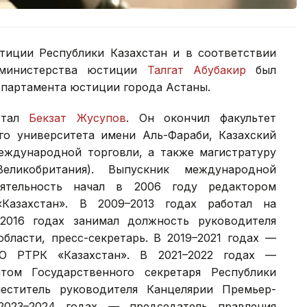
тиции Республики Казахстан и в соответствии
 министерства юстиции
Талгат Абубакир
был
епартамента юстиции города Астаны.
 стал
Бекзат Жусупов
. Он окончил факультет
го университета имени Аль-Фараби, Казахский
еждународной торговли, а также магистратуру
еликобритания). Выпускник международной
ятельность начал в 2006 году редактором
Казахстан». В 2009–2013 годах работал на
–2016 годах занимал должность руководителя
бласти, пресс-секретарь. В 2019–2021 годах —
АО РТРК «Казахстан». В 2021–2022 годах —
том Государственного секретаря Республики
еститель руководителя Канцелярии Премьер-
2023–2024 годах — председатель правления