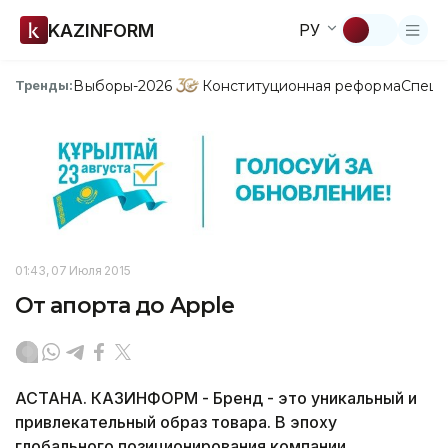
KAZINFORM
РУ
Выборы-2026
Конституционная реформа
Спецп
Тренды:
01:43, 07 Июля 2015
От апорта до Apple
АСТАНА. КАЗИНФОРМ - Бренд - это уникальный и
привлекательный образ товара. В эпоху
глобального позиционирования компании