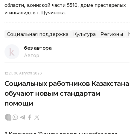
области, воинской части 5510, доме престарелых
и инвалидов г.Щучинска.
Социальная поддержка
Культура
Регионы
Ме
без автора
Автор
12:21, 06 Августа 2026
Социальных работников Казахстана
обучают новым стандартам
помощи
В Казахстане 12 тысяч социальных работников