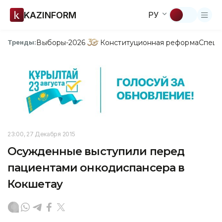
KAZINFORM
РУ
Выборы-2026
Конституционная реформа
Спецп
Тренды:
23:00, 27 Декабря 2015
Осужденные выступили перед
пациентами онкодиспансера в
Кокшетау