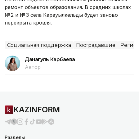
ремонт объектов образования. В средних школах
№ 2 и № 3 села Карауылкельды будет заново
перекрыта кровля.
Социальная поддержка
Пострадавшие
Регион
Данагуль Карбаева
Автор
KAZINFORM
Разделы