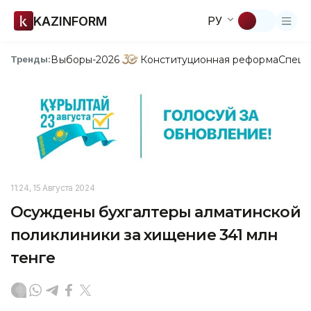
KAZINFORM
РУ
Выборы-2026
Конституционная реформа
Спецп
Тренды:
11:24, 15 Августа 2024
Осуждены бухгалтеры алматинской
поликлиники за хищение 341 млн
тенге