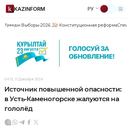
KAZINFORM
РУ
Выборы-2026
Конституционная реформа
Спецп
Тренды:
04:12, 11 Декабря 2024
Источник повышенной опасности:
в Усть-Каменогорске жалуются на
гололёд