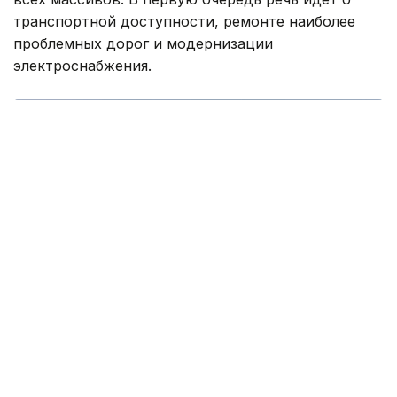
транспортной доступности, ремонте наиболее
проблемных дорог и модернизации
электроснабжения.
Фото: Руслан Мухамедьяров /Kazinform
— Мы понимаем, что проблемы дачных
обществ копились годами и решить их