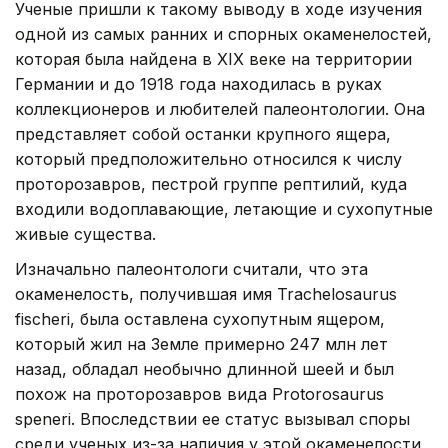
Ученые пришли к такому выводу в ходе изучения
одной из самых ранних и спорных окаменелостей,
которая была найдена в XIX веке на территории
Германии и до 1918 года находилась в руках
коллекционеров и любителей палеонтологии. Она
представляет собой останки крупного ящера,
который предположительно относился к числу
проторозавров, пестрой группе рептилий, куда
входили водоплавающие, летающие и сухопутные
живые существа.
Изначально палеонтологи считали, что эта
окаменелость, получившая имя Trachelosaurus
fischeri, была оставлена сухопутным ящером,
который жил на Земле примерно 247 млн лет
назад, обладал необычно длинной шеей и был
похож на проторозавров вида Protorosaurus
speneri. Впоследствии ее статус вызывал споры
среди ученых из-за наличия у этой окаменелости