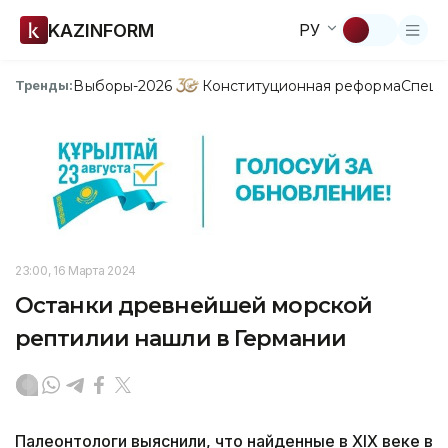
KAZINFORM
РУ
Выборы-2026
Конституционная реформа
Спецп
Тренды:
23:00, 16 Марта 2024
Останки древнейшей морской
рептилии нашли в Германии
Палеонтологи выяснили, что найденные в XIX веке в