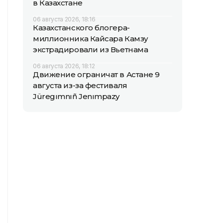
в Казахстане
06 августа 2026, 18:16
Казахстанского блогера-
миллионника Кайсара Камзу
экстрадировали из Вьетнама
06 августа 2026, 18:12
Движение ограничат в Астане 9
августа из-за фестиваля
Jüregımnıñ Jenımpazy