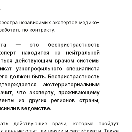
в
 реестра независимых экспертов медико-
работать по контракту.
рта — это беспристрастность
ксперт находится на нейтральной
яться действующим врачом системы
икат узкопрофильного специалиста
его должен быть. Беспристрастность
дтверждается экстерриториальным
ачит, что эксперту, проживающему
енты из других регионов страны,
снили в ведомстве.
тать действующие врачи, которые пройдут
х данные: опыт, лицензии и сертификаты. Также