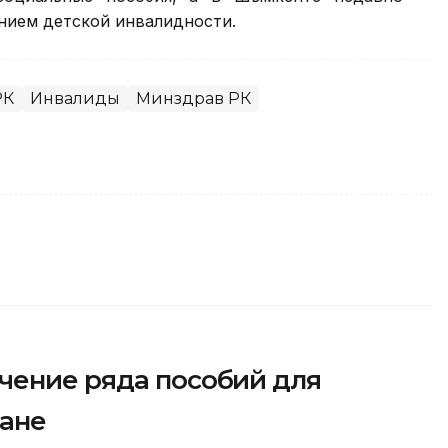
нием детской инвалидности.
РК
Инвалиды
Минздрав РК
чение ряда пособий для
тане