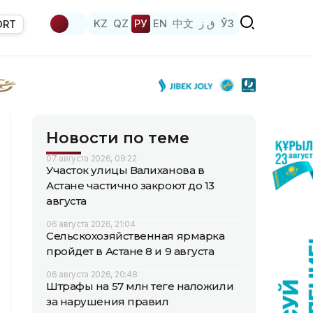
KZ
QZ
РУ
EN
中文
ق ز
ЎЗ
ORT
Новости по теме
07 августа 2026, 09:22
Участок улицы Валиханова в
Астане частично закроют до 13
августа
06 августа 2026, 21:04
Сельскохозяйственная ярмарка
пройдет в Астане 8 и 9 августа
06 августа 2026, 20:48
Штрафы на 57 млн теңге наложили
за нарушения правил