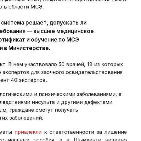
ю в области МСЭ.
 система решает, допускать ли
ребования — высшее медицинское
ртификат и обучение по МСЭ
и в Министерстве.
т. В нем участвовало 50 врачей, 18 из которых
 экспертов для заочного освидетельствования
ент 40 экспертов.
логическими и психическими заболеваниями, а
ледствиями инсульта и другими дефектами.
ым, граждане смогут получать
тих заболеваний.
лматы
привлекли
к ответственности за лишение
социальные пособия, а в Шымкенте недавно