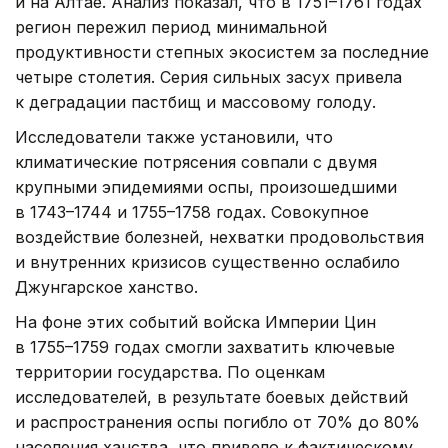
и на Алтае. Анализ показал, что в 1751–1761 годах
регион пережил период минимальной
продуктивности степных экосистем за последние
четыре столетия. Серия сильных засух привела
к деградации пастбищ и массовому голоду.
Исследователи также установили, что
климатические потрясения совпали с двумя
крупными эпидемиями оспы, произошедшими
в 1743–1744 и 1755–1758 годах. Совокупное
воздействие болезней, нехватки продовольствия
и внутренних кризисов существенно ослабило
Джунгарское ханство.
На фоне этих событий войска Империи Цин
в 1755–1759 годах смогли захватить ключевые
территории государства. По оценкам
исследователей, в результате боевых действий
и распространения оспы погибло от 70% до 80%
населения ханства, что привело к фактическому