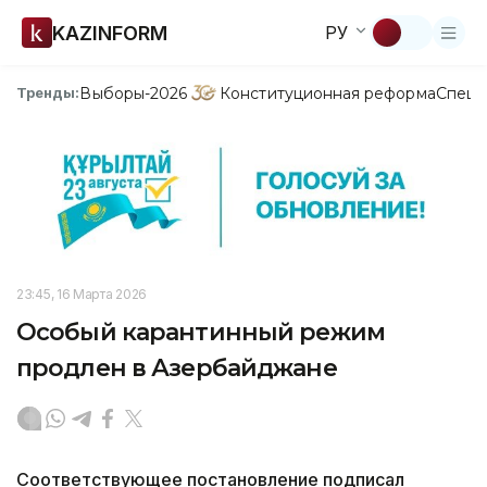
KAZINFORM
РУ
Выборы-2026
Конституционная реформа
Спецп
Тренды:
23:45, 16 Марта 2026
Особый карантинный режим
продлен в Азербайджане
Соответствующее постановление подписал